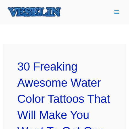
Ir
al
contenido
30 Freaking
Awesome Water
Color Tattoos That
Will Make You