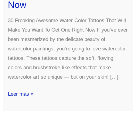
Now
30 Freaking Awesome Water Color Tattoos That Will
Make You Want To Get One Right Now If you’ve ever
been mesmerized by the delicate beauty of
watercolor paintings, you’re going to love watercolor
tattoos. These tattoos capture the soft, flowing
colors and brushstroke-like effects that make
watercolor art so unique — but on your skin! […]
30
Leer más »
Freaking
Awesome
Water
Color