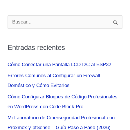
Tattoos
That
B
Will
u
Make
s
You
Entradas recientes
c
Want
To
a
Cómo Conectar una Pantalla LCD I2C al ESP32
Get
r
Errores Comunes al Configurar un Firewall
One
p
Doméstico y Cómo Evitarlos
Right
o
Now
Cómo Configurar Bloques de Código Profesionales
r
en WordPress con Code Block Pro
:
Mi Laboratorio de Ciberseguridad Profesional con
Proxmox y pfSense – Guía Paso a Paso (2026)