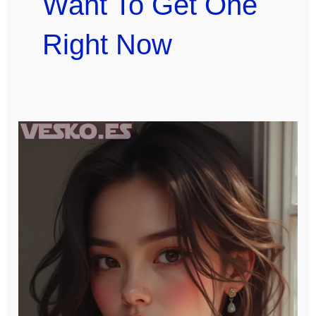
Want To Get One
Right Now