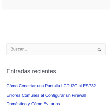
tyskland
8x33mm
kurz
armamuseum
B
u
s
Entradas recientes
c
a
Cómo Conectar una Pantalla LCD I2C al ESP32
r
Errores Comunes al Configurar un Firewall
p
Doméstico y Cómo Evitarlos
o